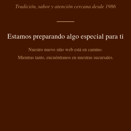
Tradición, sabor y atención cercana desde 1986
Estamos preparando algo especial para ti
Nuestro nuevo sitio web está en camino.
Mientras tanto, encuéntranos en nuestras sucursales.