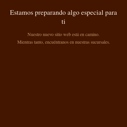
Estamos preparando algo especial para
ti
Nuestro nuevo sitio web está en camino.
Mientras tanto, encuéntranos en nuestras sucursales.