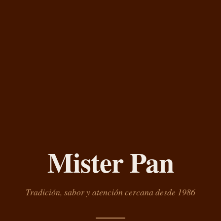
Mister Pan
Tradición, sabor y atención cercana desde 1986