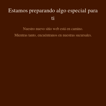
Estamos preparando algo especial para
ti
Nuestro nuevo sitio web está en camino.
Mientras tanto, encuéntranos en nuestras sucursales.